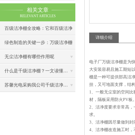
相关文章
RELEVANT ARTICLES
百级洁净棚全攻略：它和百级洁净
详细介绍
室到底有什么区别？
绿色制造的关键一步：万级洁净棚
助力环保型半导体产业发展
无尘洁净棚有哪些作用呢
电子厂万级洁净棚是为
大安装容易且施工期短
什么是千级洁净棚？一文读懂其结构特点与局部净化优势
棚是一种可提供部高洁
挂，又可地面支撑，结
苏馨光电采购我公司千级洁净棚普通工作台一批（7月07日）已顺利交货
1、一般无尘室的空间
材，隔板采用防火PV板
2、洁净度要求非常高，
求。
3、洁净棚因尽量做到封
4、洁净棚改造施工时，