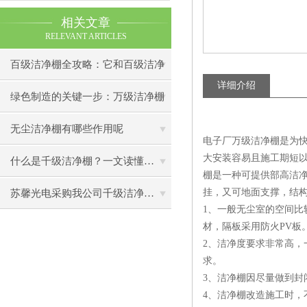
相关文章
RELEVANT ARTICLES
百级洁净棚全攻略：它和百级洁净
详细介绍
室到底有什么区别？
绿色制造的关键一步：万级洁净棚
助力环保型半导体产业发展
无尘洁净棚有哪些作用呢
电子厂万级洁净棚是为
大安装容易且施工期短
什么是千级洁净棚？一文读懂其结构特点与局部净化优势
棚是一种可提供部高洁
挂，又可地面支撑，结
苏馨光电采购我公司千级洁净棚普通工作台一批（7月07日）已顺利交货
1、一般无尘室的空间
材，隔板采用防火PV板
2、洁净度要求非常高，
求。
3、洁净棚因尽量做到封
4、洁净棚改造施工时，