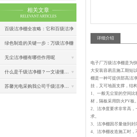
相关文章
RELEVANT ARTICLES
百级洁净棚全攻略：它和百级洁净
详细介绍
室到底有什么区别？
绿色制造的关键一步：万级洁净棚
助力环保型半导体产业发展
无尘洁净棚有哪些作用呢
电子厂万级洁净棚是为
大安装容易且施工期短
什么是千级洁净棚？一文读懂其结构特点与局部净化优势
棚是一种可提供部高洁
挂，又可地面支撑，结
苏馨光电采购我公司千级洁净棚普通工作台一批（7月07日）已顺利交货
1、一般无尘室的空间
材，隔板采用防火PV板
2、洁净度要求非常高，
求。
3、洁净棚因尽量做到封
4、洁净棚改造施工时，