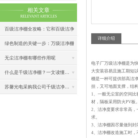
相关文章
RELEVANT ARTICLES
百级洁净棚全攻略：它和百级洁净
详细介绍
室到底有什么区别？
绿色制造的关键一步：万级洁净棚
助力环保型半导体产业发展
无尘洁净棚有哪些作用呢
电子厂万级洁净棚是为
大安装容易且施工期短
什么是千级洁净棚？一文读懂其结构特点与局部净化优势
棚是一种可提供部高洁
挂，又可地面支撑，结
苏馨光电采购我公司千级洁净棚普通工作台一批（7月07日）已顺利交货
1、一般无尘室的空间
材，隔板采用防火PV板
2、洁净度要求非常高，
求。
3、洁净棚因尽量做到封
4、洁净棚改造施工时，