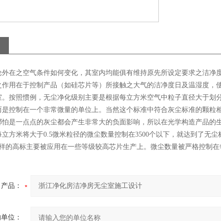
论外在之空气条件如何变化，其室内均能俱有维持原先所设定要求之洁净
之作用在于控制产品（如硅芯片等）所接触之大气的洁净度日及温湿度，
室。按照惯例，无尘净化级别主要是根据每立方米空气中粒子直径大于划分
而是控制在一个非常微量的单位上。当然这个标准中符合灰尘标准的颗粒
哪怕是一点点的灰尘都会产生非常大的负面影响，所以在光学构造产品的
立方米将大于0.5微米粒径的微尘数量控制在3500个以下，就达到了无
样的高标主要被应用在一些等级较高芯片生产上。微尘数量被严格控制在每
产品：
的单位：