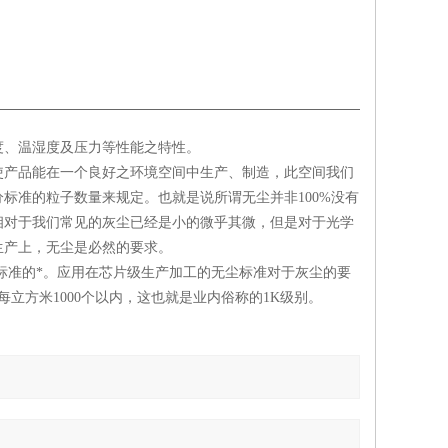
度、温湿度及压力等性能之特性。
使产品能在一个良好之环境空间中生产、制造，此空间我们
标准的粒子数量来规定。也就是说所谓无尘并非100%没有
相对于我们常见的灰尘已经是小的微乎其微，但是对于光学
生产上，无尘是必然的要求。
尘标准的*。应用在芯片级生产加工的无尘标准对于灰尘的要
立方米1000个以内，这也就是业内俗称的1K级别。