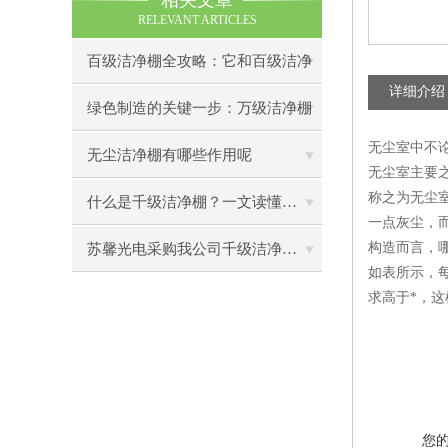
相关文章
RELEVANT ARTICLES
百级洁净棚全攻略：它和百级洁净
详细介绍
室到底有什么区别？
绿色制造的关键一步：万级洁净棚
无尘室中不
助力环保型半导体产业发展
无尘洁净棚有哪些作用呢
无尘室主要
称之为无尘
什么是千级洁净棚？一文读懂其结构特点与局部净化优势
一点灰尘，
构造而言，
苏馨光电采购我公司千级洁净棚普通工作台一批（7月07日）已顺利交货
如表所示，每
求高于*，这
您