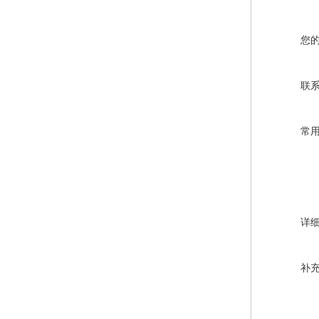
您
联
常
详
补