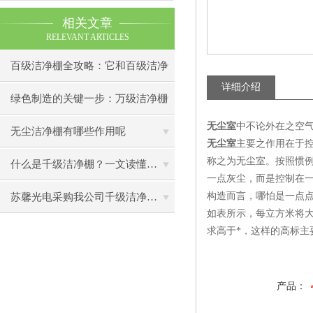
相关文章
RELEVANT ARTICLES
百级洁净棚全攻略：它和百级洁净
详细介绍
室到底有什么区别？
绿色制造的关键一步：万级洁净棚
无尘室
中不论外在之空
助力环保型半导体产业发展
无尘洁净棚有哪些作用呢
无尘室
主要之作用在于
称之为无尘室。按照惯例
什么是千级洁净棚？一文读懂其结构特点与局部净化优势
一点灰尘，而是控制在
构造而言，哪怕是一点
苏馨光电采购我公司千级洁净棚普通工作台一批（7月07日）已顺利交货
如表所示，每立方米将大
求高于*，这样的高标主
产品：