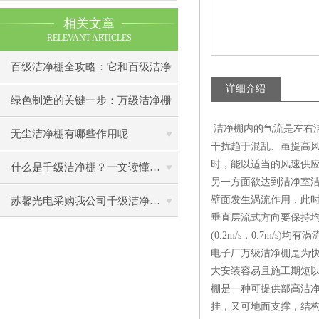
相关文章
RELEVANT ARTICLES
百级洁净棚全攻略：它和百级洁净
详细介绍
室到底有什么区别？
绿色制造的关键一步：万级洁净棚
洁净棚内的气流是左右洁
助力环保型半导体产业发展
无尘洁净棚有哪些作用呢
干扰趋于混乱、虽提高
时，能以适当的风速供
什么是千级洁净棚？一文读懂其结构特点与局部净化优势
另一方面欲达到洁净室
壁面发生涡流作用，此
苏馨光电采购我公司千级洁净棚普通工作台一批（7月07日）已顺利交货
垂直层流式方向要保持均
(0.2m/s，0.7m/s
电子厂万级洁净棚是为
大安装容易且施工期短
棚是一种可提供部高洁
挂，又可地面支撑，结