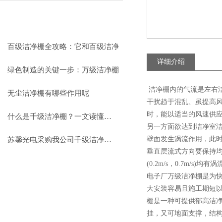
相关文章
RELEVANT ARTICLES
百级洁净棚全攻略：它和百级洁净
详细介绍
室到底有什么区别？
绿色制造的关键一步：万级洁净棚
洁净棚内的气流是左右洁
助力环保型半导体产业发展
无尘洁净棚有哪些作用呢
干扰趋于混乱、虽提高
时，能以适当的风速供
什么是千级洁净棚？一文读懂其结构特点与局部净化优势
另一方面欲达到洁净室
壁面发生涡流作用，此
苏馨光电采购我公司千级洁净棚普通工作台一批（7月07日）已顺利交货
垂直层流式方向要保持均
(0.2m/s，0.7m/s
电子厂万级洁净棚是为
大安装容易且施工期短
棚是一种可提供部高洁
挂，又可地面支撑，结