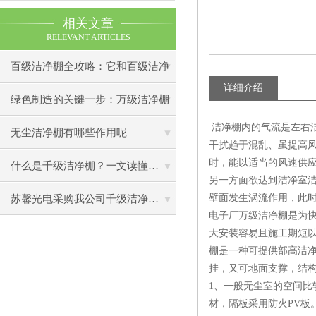
相关文章
RELEVANT ARTICLES
百级洁净棚全攻略：它和百级洁净
详细介绍
室到底有什么区别？
绿色制造的关键一步：万级洁净棚
洁净棚内的气流是左右洁
助力环保型半导体产业发展
无尘洁净棚有哪些作用呢
干扰趋于混乱、虽提高
时，能以适当的风速供
什么是千级洁净棚？一文读懂其结构特点与局部净化优势
另一方面欲达到洁净室
壁面发生涡流作用，此
苏馨光电采购我公司千级洁净棚普通工作台一批（7月07日）已顺利交货
电子厂万级洁净棚是为
大安装容易且施工期短
棚是一种可提供部高洁
挂，又可地面支撑，结
1、一般无尘室的空间
材，隔板采用防火PV板