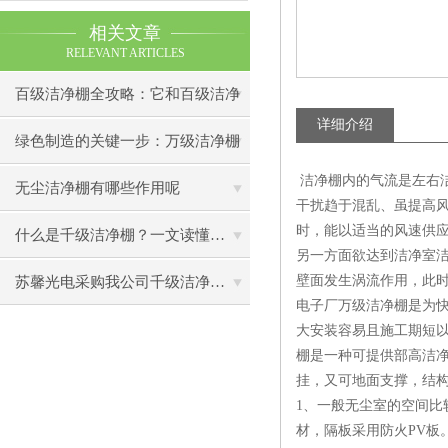
相关文章
RELEVANT ARTICLES
百级洁净棚全攻略：它和百级洁净
详细介绍
室到底有什么区别？
绿色制造的关键一步：万级洁净棚
洁净棚内的气流是左右洁
助力环保型半导体产业发展
无尘洁净棚有哪些作用呢
干扰趋于混乱、虽提高
时，能以适当的风速供
什么是千级洁净棚？一文读懂其结构特点与局部净化优势
另一方面欲达到洁净室
壁面发生涡流作用，此
苏馨光电采购我公司千级洁净棚普通工作台一批（7月07日）已顺利交货
电子厂万级洁净棚是为
大安装容易且施工期短
棚是一种可提供部高洁
挂，又可地面支撑，结
1、一般无尘室的空间
材，隔板采用防火PV板