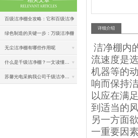
相关文章
RELEVANT ARTICLES
百级洁净棚全攻略：它和百级洁净
详细介绍
室到底有什么区别？
绿色制造的关键一步：万级洁净棚
洁净棚内
助力环保型半导体产业发展
无尘洁净棚有哪些作用呢
流速度是选
什么是千级洁净棚？一文读懂其结构特点与局部净化优势
机器等的
苏馨光电采购我公司千级洁净棚普通工作台一批（7月07日）已顺利交货
响而保持
以应在满
到适当的
另一方面
一重要因