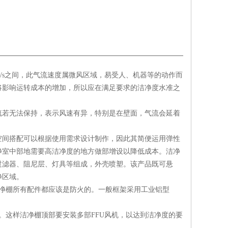
m/s之间，此气流速度属微风区域，易受人、机器等的动作而
将影响运转成本的增加，所以应在满足要求的洁净度水准之
流若无法保持，表示风速有异，特别是在壁面，气流会延着
空间搭配可以根据使用需求设计制作，因此其简便运用弹性
净室中部地需要高洁净度的地方做部增设以降低成本。洁净
过滤器、阻尼层、灯具等组成，外壳喷塑。该产品既可悬
净区域。
净棚所有配件都应该是防火的。一般框架采用工业铝型
。这样洁净棚顶部要安装多部FFU风机，以达到洁净度的要