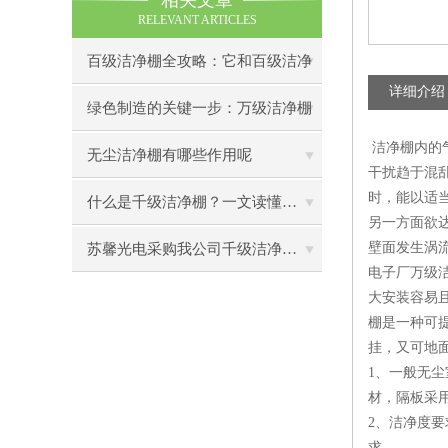
相关文章
RELEVANT ARTICLES
百级洁净棚全攻略：它和百级洁净
详细介绍
室到底有什么区别？
绿色制造的关键一步：万级洁净棚
洁净棚内的气
助力环保型半导体产业发展
无尘洁净棚有哪些作用呢
干扰趋于混
时，能以适
什么是千级洁净棚？一文读懂其结构特点与局部净化优势
另一方面欲
壁面发生涡
苏馨光电采购我公司千级洁净棚普通工作台一批（7月07日）已顺利交货
电子厂万级
大安装容易
棚是一种可
挂，又可地
1、一般无
材，隔板采用
2、洁净度
求。