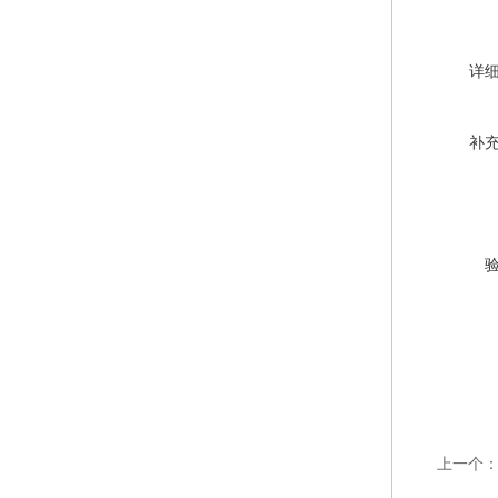
详
补
上一个