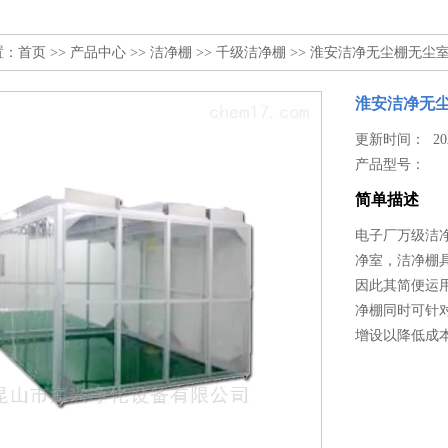
置：
首页
>>
产品中心
>>
洁净棚
>>
千级洁净棚
>> 淮安洁净无尘棚无尘
淮安洁净无
更新时间： 2024
产品型号：
简单描述
电子厂万级洁净
净室，洁净棚
因此其简便运
净棚同时可针
增设以降低成