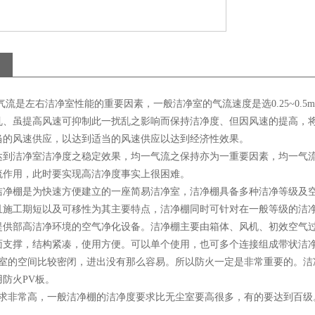
流是左右洁净室性能的重要因素，一般洁净室的气流速度是选0.25~0.5
乱、虽提高风速可抑制此一扰乱之影响而保持洁净度、但因风速的提高，
当的风速供应，以达到适当的风速供应以达到经济性效果。
达到洁净室洁净度之稳定效果，均一气流之保持亦为一重要因素，均一气
流作用，此时要实现高洁净度事实上很困难。
洁净棚是为快速方便建立的一座简易洁净室，洁净棚具备多种洁净等级及
且施工期短以及可移性为其主要特点，洁净棚同时可针对在一般等级的洁
提供部高洁净环境的空气净化设备。洁净棚主要由箱体、风机、初效空气
面支撑，结构紧凑，使用方便。可以单个使用，也可多个连接组成带状洁
尘室的空间比较密闭，进出没有那么容易。所以防火一定是非常重要的。洁
防火PV板。
要求非常高，一般洁净棚的洁净度要求比无尘室要高很多，有的要达到百级