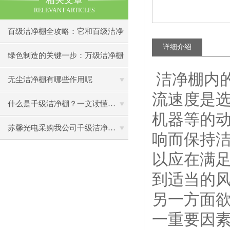
相关文章
RELEVANT ARTICLES
百级洁净棚全攻略：它和百级洁净
详细介绍
室到底有什么区别？
绿色制造的关键一步：万级洁净棚
洁净棚内
助力环保型半导体产业发展
无尘洁净棚有哪些作用呢
流速度是选
什么是千级洁净棚？一文读懂其结构特点与局部净化优势
机器等的
苏馨光电采购我公司千级洁净棚普通工作台一批（7月07日）已顺利交货
响而保持
以应在满
到适当的
另一方面
一重要因