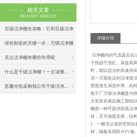
相关文章
RELEVANT ARTICLES
百级洁净棚全攻略：它和百级洁净
详细介绍
室到底有什么区别？
绿色制造的关键一步：万级洁净棚
洁净棚内的气流是左右洁
助力环保型半导体产业发展
无尘洁净棚有哪些作用呢
干扰趋于混乱、虽提高
时，能以适当的风速供
什么是千级洁净棚？一文读懂其结构特点与局部净化优势
另一方面欲达到洁净室
壁面发生涡流作用，此
苏馨光电采购我公司千级洁净棚普通工作台一批（7月07日）已顺利交货
电子厂万级洁净棚是为
大安装容易且施工期短
棚是一种可提供部高洁
挂，又可地面支撑，结
1、一般无尘室的空间
材，隔板采用防火PV板