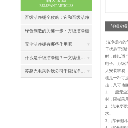
相关文章
RELEVANT ARTICLES
百级洁净棚全攻略：它和百级洁净
详细介绍
室到底有什么区别？
绿色制造的关键一步：万级洁净棚
洁净棚内的气
助力环保型半导体产业发展
无尘洁净棚有哪些作用呢
干扰趋于混
时，能以适
什么是千级洁净棚？一文读懂其结构特点与局部净化优势
电子厂万级
大安装容易
苏馨光电采购我公司千级洁净棚普通工作台一批（7月07日）已顺利交货
棚是一种可
挂，又可地
1、一般无
材，隔板采用
2、洁净度
求。
3、洁净棚
4、洁净棚