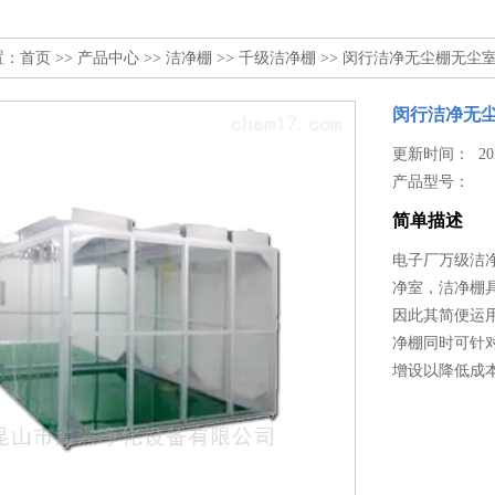
置：
首页
>>
产品中心
>>
洁净棚
>>
千级洁净棚
>> 闵行洁净无尘棚无尘
闵行洁净无
更新时间： 2024
产品型号：
简单描述
电子厂万级洁净
净室，洁净棚
因此其简便运
净棚同时可针
增设以降低成