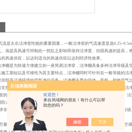
流是左右洁净室性能的重要因素，一般洁净室的气流速度是选0.25~0.5
乱、虽提高风速可抑制此一扰乱之影响而保持洁净度、但因风速的提高，
当的风速供应，以达到适当的风速供应以达到经济性效果。
洁净棚是为快速方便建立的一座简易洁净室，洁净棚具备多种洁净等级及
且施工期短以及可移性为其主要特点，洁净棚同时可针对在一般等级的洁
提供部高洁净环境的空气净化设备。洁净棚主要由箱体、风机、初效空气
面支撑，结构紧凑，使用方便。可以单个使用，也可多个连接组成带状洁
欢迎您！
尘室的空间比较密闭，进出没有那么容易。所以防火一定是非常重要的。洁
来自局域网的朋友！有什么可以帮
防火PV板。
助您的吗？
要求非常高，一般洁净棚的洁净度要求比无尘室要高很多，有的要达到百级
因尽量做到封闭，防止外界的灰尘落入。不方便安装PV板的地方应安装空
改造施工时，不能影响在无尘室内运行的设备和工作人员的工作。