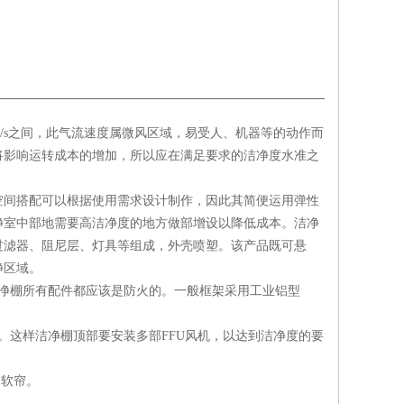
m/s之间，此气流速度属微风区域，易受人、机器等的动作而
将影响运转成本的增加，所以应在满足要求的洁净度水准之
空间搭配可以根据使用需求设计制作，因此其简便运用弹性
净室中部地需要高洁净度的地方做部增设以降低成本。洁净
过滤器、阻尼层、灯具等组成，外壳喷塑。该产品既可悬
净区域。
净棚所有配件都应该是防火的。一般框架采用工业铝型
。这样洁净棚顶部要安装多部FFU风机，以达到洁净度的要
调软帘。