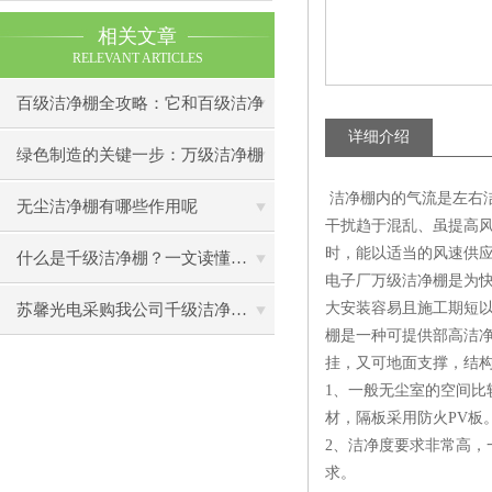
相关文章
RELEVANT ARTICLES
百级洁净棚全攻略：它和百级洁净
详细介绍
室到底有什么区别？
绿色制造的关键一步：万级洁净棚
洁净棚内的气流是左右洁
助力环保型半导体产业发展
无尘洁净棚有哪些作用呢
干扰趋于混乱、虽提高
时，能以适当的风速供
什么是千级洁净棚？一文读懂其结构特点与局部净化优势
电子厂万级洁净棚是为
大安装容易且施工期短
苏馨光电采购我公司千级洁净棚普通工作台一批（7月07日）已顺利交货
棚是一种可提供部高洁
挂，又可地面支撑，结
1、一般无尘室的空间
材，隔板采用防火PV板
2、洁净度要求非常高，
求。