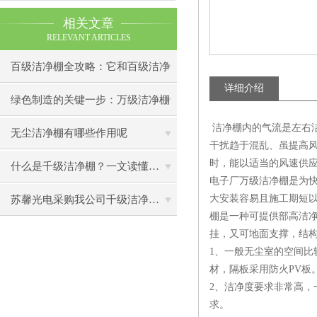
相关文章
RELEVANT ARTICLES
百级洁净棚全攻略：它和百级洁净
详细介绍
室到底有什么区别？
绿色制造的关键一步：万级洁净棚
洁净棚内的气流是左右洁
助力环保型半导体产业发展
无尘洁净棚有哪些作用呢
干扰趋于混乱、虽提高
时，能以适当的风速供
什么是千级洁净棚？一文读懂其结构特点与局部净化优势
电子厂万级洁净棚是为
大安装容易且施工期短
苏馨光电采购我公司千级洁净棚普通工作台一批（7月07日）已顺利交货
棚是一种可提供部高洁
挂，又可地面支撑，结
1、一般无尘室的空间
材，隔板采用防火PV板
2、洁净度要求非常高，
求。