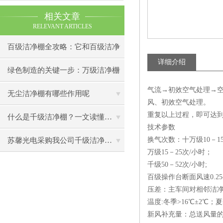
相关文章
RELEVANT ARTICLES
百级洁净棚全攻略：它和百级洁净
详细介绍
室到底有什么区别？
绿色制造的关键一步：万级洁净棚
气流→初效空气处理→空
助力环保型半导体产业发展
无尘洁净棚有哪些作用呢
风、初效空气处理。
重复以上过程，即可达
什么是千级洁净棚？一文读懂其结构特点与局部净化优势
技术参数
换气次数：十万级10－1
苏馨光电采购我公司千级洁净棚普通工作台一批（7月07日）已顺利交货
万级15－25次/小时；
千级50－52次/小时;
百级操作台断面风速0.25-0
压差：主车间对相邻洁净房
温度:冬季>16℃±2℃；夏
新风补充量：总送风量的2