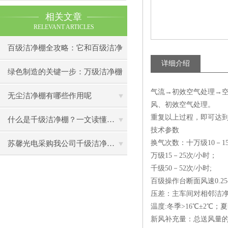
相关文章
RELEVANT ARTICLES
百级洁净棚全攻略：它和百级洁净
详细介绍
室到底有什么区别？
绿色制造的关键一步：万级洁净棚
气流→初效空气处理→空
助力环保型半导体产业发展
无尘洁净棚有哪些作用呢
风、初效空气处理。
重复以上过程，即可达
什么是千级洁净棚？一文读懂其结构特点与局部净化优势
技术参数
换气次数：十万级10－1
苏馨光电采购我公司千级洁净棚普通工作台一批（7月07日）已顺利交货
万级15－25次/小时；
千级50－52次/小时;
百级操作台断面风速0.25-0
压差：主车间对相邻洁净房
温度:冬季>16℃±2℃；夏
新风补充量：总送风量的2