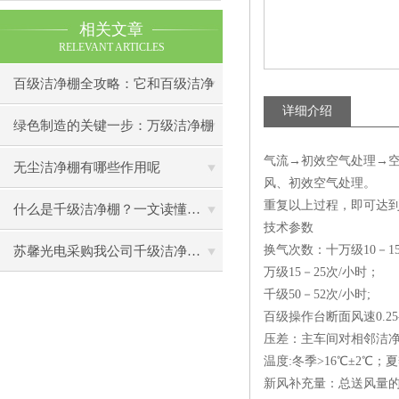
相关文章
RELEVANT ARTICLES
百级洁净棚全攻略：它和百级洁净
详细介绍
室到底有什么区别？
绿色制造的关键一步：万级洁净棚
气流→初效空气处理→空
助力环保型半导体产业发展
无尘洁净棚有哪些作用呢
风、初效空气处理。
重复以上过程，即可达
什么是千级洁净棚？一文读懂其结构特点与局部净化优势
技术参数
换气次数：十万级10－1
苏馨光电采购我公司千级洁净棚普通工作台一批（7月07日）已顺利交货
万级15－25次/小时；
千级50－52次/小时;
百级操作台断面风速0.25-0
压差：主车间对相邻洁净房
温度:冬季>16℃±2℃；夏
新风补充量：总送风量的2