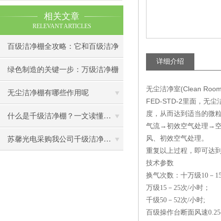
相关文章
RELEVANT ARTICLES
百级洁净棚全攻略：它和百级洁净
详细介绍
室到底有什么区别？
绿色制造的关键一步：万级洁净棚
无尘洁净室(Clean
助力环保型半导体产业发展
无尘洁净棚有哪些作用呢
FED-STD-2里面，无
度，从而达到适当的微
什么是千级洁净棚？一文读懂其结构特点与局部净化优势
气流→初效空气处理→空
风、初效空气处理。
苏馨光电采购我公司千级洁净棚普通工作台一批（7月07日）已顺利交货
重复以上过程，即可达
技术参数
换气次数：十万级10－1
万级15－25次/小时；
千级50－52次/小时;
百级操作台断面风速0.25-0