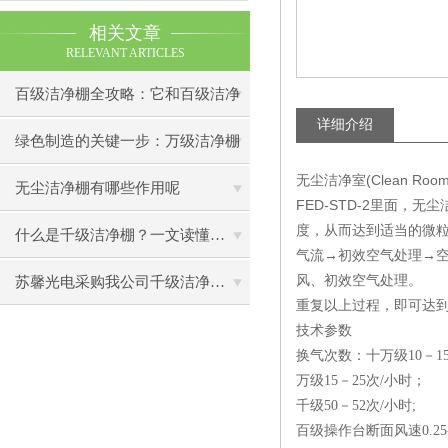
相关文章
RELEVANT ARTICLES
百级洁净棚全攻略：它和百级洁净
详细介绍
室到底有什么区别？
绿色制造的关键一步：万级洁净棚
无尘洁净室(Clean
助力环保型半导体产业发展
无尘洁净棚有哪些作用呢
FED-STD-2里面，无
度，从而达到适当的微
什么是千级洁净棚？一文读懂其结构特点与局部净化优势
气流→初效空气处理→空
风、初效空气处理。
苏馨光电采购我公司千级洁净棚普通工作台一批（7月07日）已顺利交货
重复以上过程，即可达
技术参数
换气次数：十万级10－1
万级15－25次/小时；
千级50－52次/小时;
百级操作台断面风速0.25-0