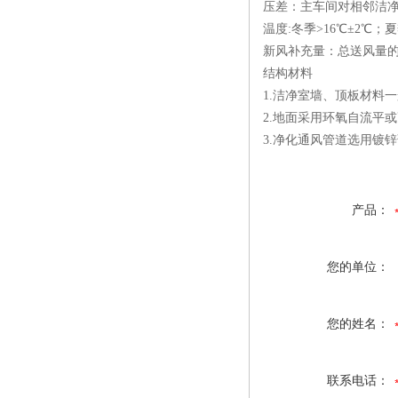
压差：主车间对相邻洁净房
温度:冬季>16℃±2℃；夏
新风补充量：总送风量的2
结构材料
1.洁净室墙、顶板材料
2.地面采用环氧自流平
3.净化通风管道选用镀锌
产品：
您的单位：
您的姓名：
联系电话：