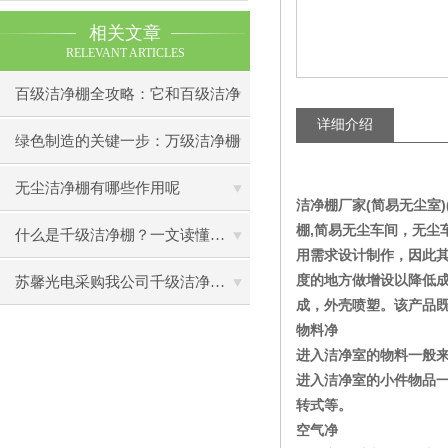
相关文章
RELEVANT ARTICLES
百级洁净棚全攻略：它和百级洁净
详细介绍
室到底有什么区别？
绿色制造的关键一步：万级洁净棚
助力环保型半导体产业发展
无尘洁净棚有哪些作用呢
洁净棚厂家(简易无尘室)
棚,简易无尘车间，无尘
什么是千级洁净棚？一文读懂其结构特点与局部净化优势
用需求设计制作，因此
度的地方做增设以降低
苏馨光电采购我公司千级洁净棚普通工作台一批（7月07日）已顺利交货
成，外壳喷塑。该产品
物料净
进入洁净室的物料一般
进入洁净室的小件物品
转式等。
空气净