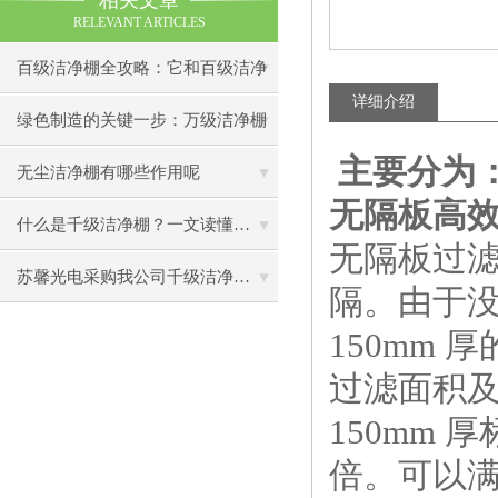
相关文章
RELEVANT ARTICLES
百级洁净棚全攻略：它和百级洁净
详细介绍
室到底有什么区别？
绿色制造的关键一步：万级洁净棚
主要分为
助力环保型半导体产业发展
无尘洁净棚有哪些作用呢
无隔板高
什么是千级洁净棚？一文读懂其结构特点与局部净化优势
无隔板过
苏馨光电采购我公司千级洁净棚普通工作台一批（7月07日）已顺利交货
隔。由于没
150mm 
过滤面积及
150mm 
倍。可以