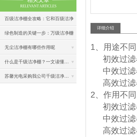
相关文章
RELEVANT ARTICLES
百级洁净棚全攻略：它和百级洁净
详细介绍
室到底有什么区别？
绿色制造的关键一步：万级洁净棚
1、用途不同
助力环保型半导体产业发展
无尘洁净棚有哪些作用呢
初效过滤器
什么是千级洁净棚？一文读懂其结构特点与局部净化优势
中效过滤器
苏馨光电采购我公司千级洁净棚普通工作台一批（7月07日）已顺利交货
高效过滤器
2、作用不同
初效过滤器
中效过滤器
高效过滤器