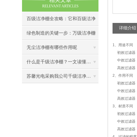
相关文章
RELEVANT ARTICLES
百级洁净棚全攻略：它和百级洁净
详细介绍
室到底有什么区别？
绿色制造的关键一步：万级洁净棚
1、用途不同
助力环保型半导体产业发展
无尘洁净棚有哪些作用呢
初效过滤器：
中效过滤器：
什么是千级洁净棚？一文读懂其结构特点与局部净化优势
高效过滤器：
2、作用不同
苏馨光电采购我公司千级洁净棚普通工作台一批（7月07日）已顺利交货
初效过滤器：主
中效过滤器：
高效过滤器：
3、材质不同
初效过滤器：
中效过滤器：
高效过滤器：
4、过滤的精