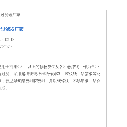
高效过滤器厂家
效过滤器厂家
-03-19
70*570
用于捕集0.5um以上的颗粒灰尘及各种悬浮物，作为各种
端过滤。采用超细玻璃纤维纸作滤料，胶板纸、铝箔板等材
板，新型聚氨酯密封胶密封，并以镀锌板、不锈钢板、铝合
制成。