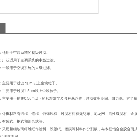
适用于空调系统的初级过滤。
广泛适用于空调系统的中级过滤。
一般用于空调系统的末级过滤。
要用于过滤 5μm 以上尘埃粒子。
主要用于过滤1-5um以上尘埃粒子。
主要用于捕集0.5um以下的颗粒灰尘及各种悬浮物，过滤效率高回、阻力低、容尘
外框材料有纸框、铝框、镀锌铁框，过滤材料有无纺布、尼龙网、活性碳滤材、金
有袋式、框式和组合式等。
采用超细玻璃纤维纸作滤料，胶版纸、铝膜等材料作分割板，与木框铝合金胶合而
度和速度不同