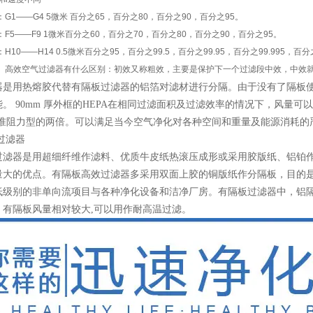
1——G4 5微米 百分之65，百分之80，百分之90，百分之95。
5——F9 1微米百分之60，百分之70，百分之80，百分之90，百分之95。
0——H14 0.5微米百分之95，百分之99.5，百分之99.95，百分之99.995，百分之
高效空气过滤器有什么区别：初效又称粗效，主要是保护下一个过滤段中效，中效
是用热熔胶代替有隔板过滤器的铝箔对滤材进行分隔。由于没有了隔板使得5
。 90mm 厚外框的HEPA在相同过滤面积及过滤效率的情况下，风量可以达到有
厚标准阻力型的两倍。可以满足当今空气净化对各种空间和重量及能源消耗的
过滤器
过滤器是用超细纤维作滤料、优质牛皮纸热滚压成形或采用胶版纸、铝铂
量大的优点。有隔板高效过滤器多采用双面上胶的铜版纸作分隔板，目的
低级别的非单向流项目与各种净化设备和洁净厂房。有隔板过滤器中，铝
。有隔板风量相对较大,可以用作耐高温过滤。