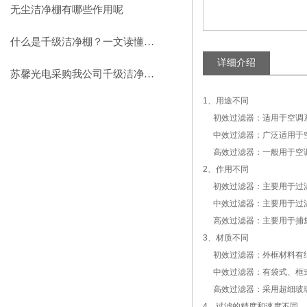
助力环保型半导体产业发展
无尘洁净棚有哪些作用呢
什么是千级洁净棚？一文读懂其结构特点与局部净化优势
详细介绍
苏馨光电采购我公司千级洁净棚普通工作台一批（7月07日）已顺利交货
1、用途不同
初效过滤器：适用于空调
中效过滤器：广泛适用于
高效过滤器：一般用于空
2、作用不同
初效过滤器：主要用于过滤 
中效过滤器：主要用于过滤1
高效过滤器：主要用于捕集
3、材质不同
初效过滤器：外框材料有纸
中效过滤器：有袋式、框
高效过滤器：采用超细玻璃
4、过滤的精度和速度不同