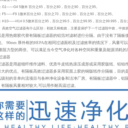
1——G4 5微米 百分之65，百分之80，百分之90，百分之95。
5——F9 1微米百分之60，百分之70，百分之80，百分之90，百分之95。
0——H14 0.5微米百分之95，百分之99.5，百分之99.95，百分之99.995，百分之
高效空气过滤器有什么区别：初效又称粗效，主要是保护下一个过滤段中效，中效
是用热熔胶代替有隔板过滤器的铝箔对滤材进行分隔。由于没有了隔板使得5
。 90mm 厚外框的HEPA在相同过滤面积及过滤效率的情况下，风量可以达到有
厚标准阻力型的两倍。可以满足当今空气净化对各种空间和重量及能源消耗的
过滤器
过滤器是用超细纤维作滤料、优质牛皮纸热滚压成形或采用胶版纸、铝铂
量大的优点。有隔板高效过滤器多采用双面上胶的铜版纸作分隔板，目的
低级别的非单向流项目与各种净化设备和洁净厂房。有隔板过滤器中，铝
。有隔板风量相对较大,可以用作耐高温过滤。