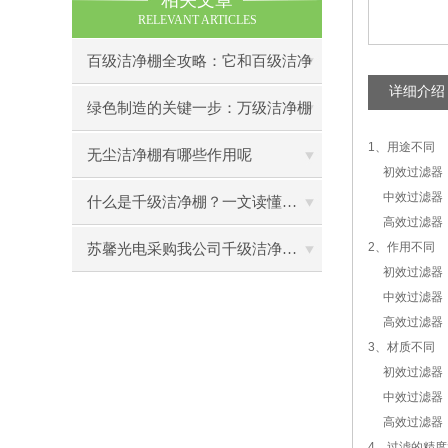
相关文章
RELEVANT ARTICLES
百级洁净棚全攻略：它和百级洁净
详细介绍
室到底有什么区别？
绿色制造的关键一步：万级洁净棚
1、用途不同
助力环保型半导体产业发展
无尘洁净棚有哪些作用呢
初效过滤器：
中效过滤器：
什么是千级洁净棚？一文读懂其结构特点与局部净化优势
高效过滤器：
2、作用不同
苏馨光电采购我公司千级洁净棚普通工作台一批（7月07日）已顺利交货
初效过滤器：主
中效过滤器：
高效过滤器：
3、材质不同
初效过滤器：
中效过滤器：
高效过滤器：
4、过滤的精