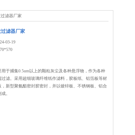
高效过滤器厂家
效过滤器厂家
-03-19
70*570
用于捕集0.5um以上的颗粒灰尘及各种悬浮物，作为各种
端过滤。采用超细玻璃纤维纸作滤料，胶板纸、铝箔板等材
板，新型聚氨酯密封胶密封，并以镀锌板、不锈钢板、铝合
制成。