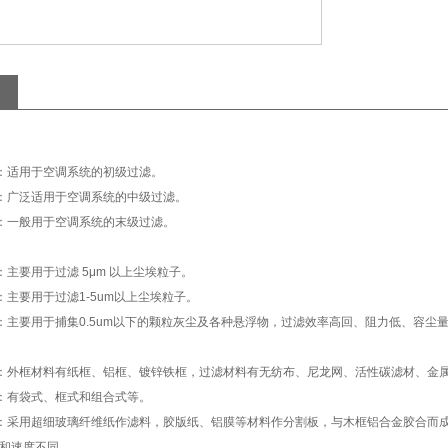
适用于空调系统的初级过滤。
广泛适用于空调系统的中级过滤。
一般用于空调系统的末级过滤。
要用于过滤 5μm 以上尘埃粒子。
主要用于过滤1-5um以上尘埃粒子。
主要用于捕集0.5um以下的颗粒灰尘及各种悬浮物，过滤效率高回、阻力低、容尘
外框材料有纸框、铝框、镀锌铁框，过滤材料有无纺布、尼龙网、活性碳滤材、金
有袋式、框式和组合式等。
采用超细玻璃纤维纸作滤料，胶版纸、铝膜等材料作分割板，与木框铝合金胶合而
度和速度不同