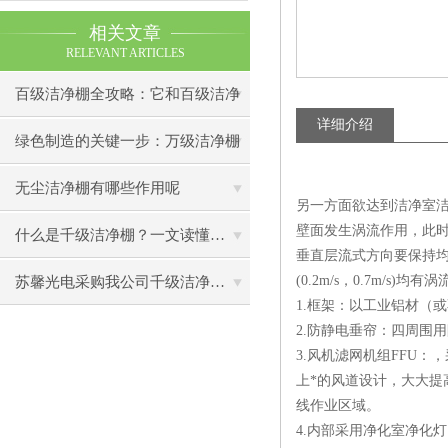
相关文章
RELEVANT ARTICLES
百级洁净棚全攻略：它和百级洁净
详细介绍
室到底有什么区别？
绿色制造的关键一步：万级洁净棚
助力环保型半导体产业发展
无尘洁净棚有哪些作用呢
另一方面欲达到洁净室
壁面发生涡流作用，此
什么是千级洁净棚？一文读懂其结构特点与局部净化优势
垂直层流式方向要保持均
(0.2m/s，0.7m/s
苏馨光电采购我公司千级洁净棚普通工作台一批（7月07日）已顺利交货
1.框架：以工业铝材（
2.防静电垂帘：四周围
3.风机滤网机组FFU
上*的风道设计，大大提
线作业区域。
4.内部采用净化室净化