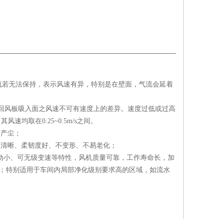
流若无法保持，表示风速有异，特别是在壁面，气流会延着
地板回风板吸入面之风速不可有速度上的差异。速度过低或过高
风速均取在0.25~0.5m/s之间。
不产尘；
格清晰、柔韧度好、不变形、不易老化；
、震动小、可无级变速等特性，风机质量可靠，工作寿命长，加
K级；特别适用于车间内局部净化级别要求高的区域，如流水