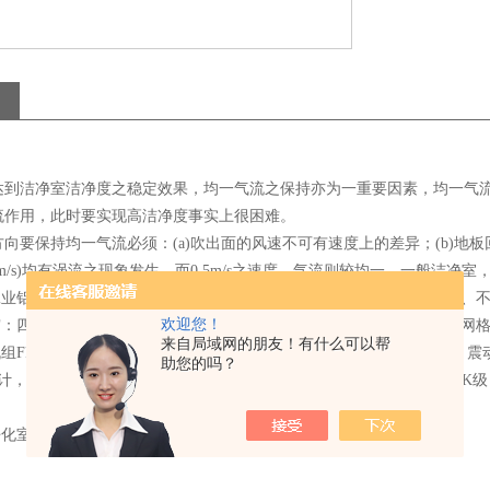
达到洁净室洁净度之稳定效果，均一气流之保持亦为一重要因素，均一气
流作用，此时要实现高洁净度事实上很困难。
向要保持均一气流必须：(a)吹出面的风速不可有速度上的差异；(b)
，0.7m/s)均有涡流之现象发生，而0.5m/s之速度，气流则较均一，一般洁净室，其
以工业铝材（或不锈钢方通、铁方通喷塑）作为框架稳固、美观、不生锈、
欢迎您！
垂帘：四周围用防静电垂帘（或亚克力板），防静电效果好、透明度高、网
来自局域网的朋友！有什么可以帮
机组FFU：，采用新加坡PCI离心风机，具有长寿命、低噪声、免维护
助您的吗？
计，大大提高了风机的效率、降低了噪声！内部净化级别可达100-100
。
净化室净化灯，不产尘；