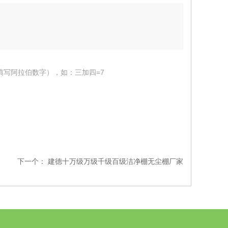
填写阿拉伯数字），如：三加四=7
下一个：
建德十万级万级千级百级洁净棚无尘棚厂家