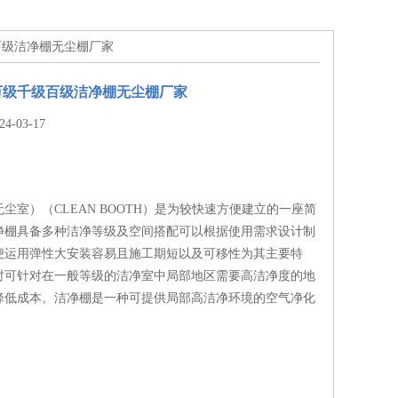
百级洁净棚无尘棚厂家
万级千级百级洁净棚无尘棚厂家
-03-17
尘室）（CLEAN BOOTH）是为较快速方便建立的一座简
净棚具备多种洁净等级及空间搭配可以根据使用需求设计制
便运用弹性大安装容易且施工期短以及可移性为其主要特
时可针对在一般等级的洁净室中局部地区需要高洁净度的地
降低成本。洁净棚是一种可提供局部高洁净环境的空气净化