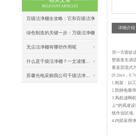
相关文章
RELEVANT ARTICLES
百级洁净棚全攻略：它和百级洁净
详细介绍
室到底有什么区别？
绿色制造的关键一步：万级洁净棚
助力环保型半导体产业发展
无尘洁净棚有哪些作用呢
另一方面欲
壁面发生涡
什么是千级洁净棚？一文读懂其结构特点与局部净化优势
垂直层流式方
(0.2m/s
苏馨光电采购我公司千级洁净棚普通工作台一批（7月07日）已顺利交货
1.框架：
2.防静电
3.风机滤网
上*的风道设
线作业区域
4.内部采用