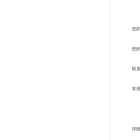
您
您
联
常
详