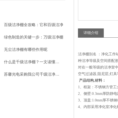
相关文章
RELEVANT ARTICLES
百级洁净棚全攻略：它和百级洁净
详细介绍
室到底有什么区别？
绿色制造的关键一步：万级洁净棚
助力环保型半导体产业发展
无尘洁净棚有哪些作用呢
洁净棚别名 ：净化工作站
种洁净等级及空间搭配形
什么是千级洁净棚？一文读懂其结构特点与局部净化优势
对在一般等级的洁净室中
空气过滤器,阻尼层,灯具
苏馨光电采购我公司千级洁净棚普通工作台一批（7月07日）已顺利交货
产品结构,材料：
1、框架：不锈钢方管工
2、侧壁:0.3mm厚防静
3、顶盖:1.0mm厚不锈钢
4、内部采用净化室净化