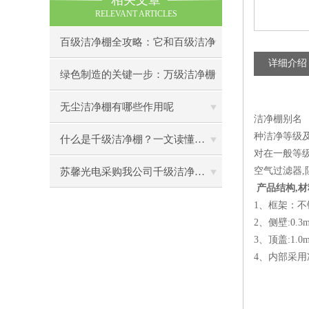
相关文章
RELEVANT ARTICLES
百级洁净棚全攻略：它和百级洁净
详细介绍
室到底有什么区别？
绿色制造的关键一步：万级洁净棚
助力环保型半导体产业发展
无尘洁净棚有哪些作用呢
洁净棚别名 
种洁净等级
什么是千级洁净棚？一文读懂其结构特点与局部净化优势
对在一般等
空气过滤器,
苏馨光电采购我公司千级洁净棚普通工作台一批（7月07日）已顺利交货
产品结构,材
1、框架：
2、侧壁:0.
3、顶盖:1.
4、内部采