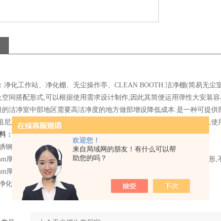
：净化工作站、净化棚、无尘操作亭、CLEAN BOOTH.洁净棚(简易无
及空间搭配形式,可以根据使用需求设计制作,因此其简便运用弹性大安装容
级的洁净室中部地区需要高洁净度的地方做部增设降低成本.是一种可提供部
阻尼层,灯具等组成, 外壳喷塑.该产品既可悬挂,又可地面支撑,结构紧凑,
料：
欢迎您！
不锈钢方管工业铝合金方管，稳固、美观、不生锈、不产尘；
来自局域网的朋友！有什么可以帮
助您的吗？
3mm厚防静电网格垂帘,防尘除静电,透明度高, 网格清晰, 柔韧度好, 不变形,
0mm厚不锈钢板.
用净化室净化灯。不产尘。持久耐用。