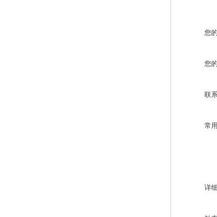
您
您
联
常
详