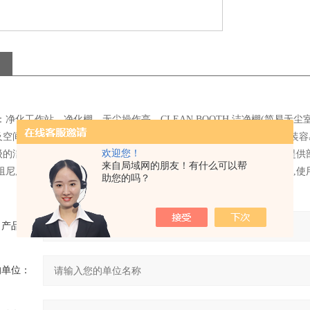
：净化工作站、净化棚、无尘操作亭、CLEAN BOOTH.洁净棚(简易无
及空间搭配形式,可以根据使用需求设计制作,因此其简便运用弹性大安装容
欢迎您！
级的洁净室中部地区需要高洁净度的地方做部增设降低成本.是一种可提供部
来自局域网的朋友！有什么可以帮
阻尼层,灯具等组成, 外壳喷塑.该产品既可悬挂,又可地面支撑,结构紧凑,
助您的吗？
产品：
的单位：