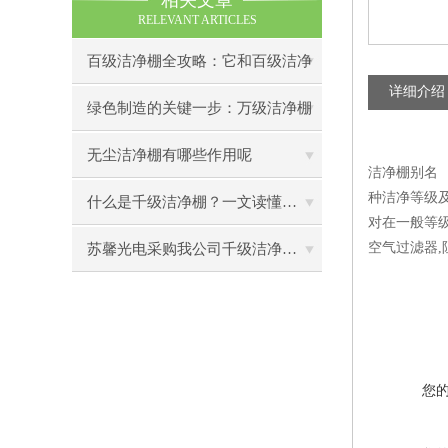
相关文章
RELEVANT ARTICLES
百级洁净棚全攻略：它和百级洁净
详细介绍
室到底有什么区别？
绿色制造的关键一步：万级洁净棚
助力环保型半导体产业发展
无尘洁净棚有哪些作用呢
洁净棚别名 
种洁净等级
什么是千级洁净棚？一文读懂其结构特点与局部净化优势
对在一般等
空气过滤器,
苏馨光电采购我公司千级洁净棚普通工作台一批（7月07日）已顺利交货
您