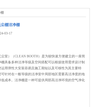
净棚
无尘棚洁净棚
-03-17
尘室）（CLEAN BOOTH）是为较快速方便建立的一座简
净棚具备多种洁净等级及空间搭配可以根据使用需求设计制
便运用弹性大安装容易且施工期短以及可移性为其主要特
时可针对在一般等级的洁净室中局部地区需要高洁净度的地
降低成本。洁净棚是一种可提供局部高洁净环境的空气净化