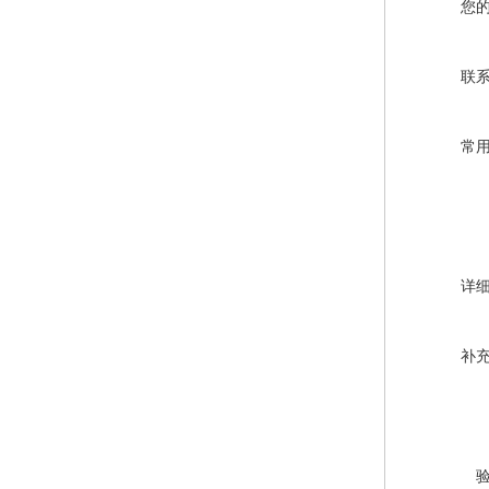
您
联
常
详
补