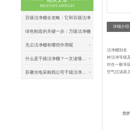
相关文章
RELEVANT ARTICLES
百级洁净棚全攻略：它和百级洁净
详细介绍
室到底有什么区别？
绿色制造的关键一步：万级洁净棚
助力环保型半导体产业发展
无尘洁净棚有哪些作用呢
洁净棚别名 
种洁净等级
什么是千级洁净棚？一文读懂其结构特点与局部净化优势
对在一般等
空气过滤器,
苏馨光电采购我公司千级洁净棚普通工作台一批（7月07日）已顺利交货
您