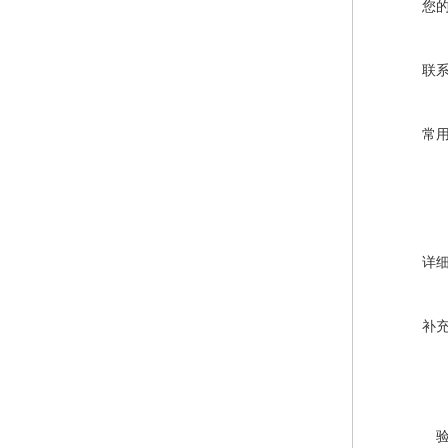
您
联
常
详
补