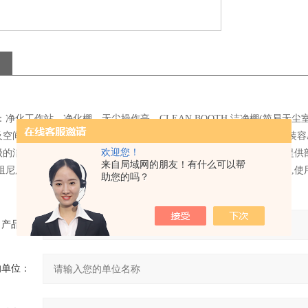
：净化工作站、净化棚、无尘操作亭、CLEAN BOOTH.洁净棚(简易无
及空间搭配形式,可以根据使用需求设计制作,因此其简便运用弹性大安装容
欢迎您！
级的洁净室中部地区需要高洁净度的地方做部增设降低成本.是一种可提供部
来自局域网的朋友！有什么可以帮
阻尼层,灯具等组成, 外壳喷塑.该产品既可悬挂,又可地面支撑,结构紧凑,
助您的吗？
产品：
的单位：