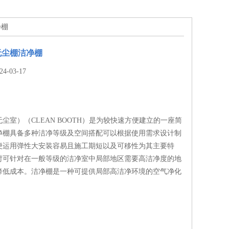
净棚
无尘棚洁净棚
-03-17
尘室）（CLEAN BOOTH）是为较快速方便建立的一座简
净棚具备多种洁净等级及空间搭配可以根据使用需求设计制
便运用弹性大安装容易且施工期短以及可移性为其主要特
时可针对在一般等级的洁净室中局部地区需要高洁净度的地
降低成本。洁净棚是一种可提供局部高洁净环境的空气净化