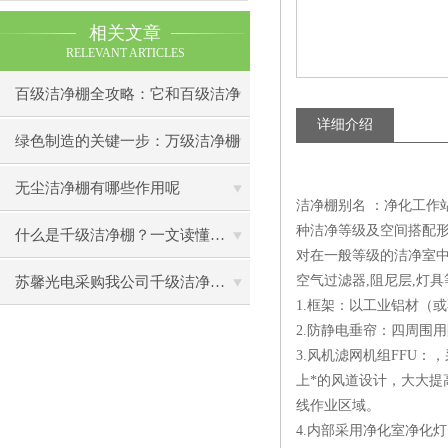
相关文章
RELEVANT ARTICLES
百级洁净棚全攻略：它和百级洁净
详细介绍
室到底有什么区别？
绿色制造的关键一步：万级洁净棚
助力环保型半导体产业发展
无尘洁净棚有哪些作用呢
洁净棚别名 ：净化工作站
种洁净等级及空间搭配形
什么是千级洁净棚？一文读懂其结构特点与局部净化优势
对在一般等级的洁净室中
空气过滤器,阻尼层,灯具
苏馨光电采购我公司千级洁净棚普通工作台一批（7月07日）已顺利交货
1.框架：以工业铝材（
2.防静电垂帘：四周围
3.风机滤网机组FFU
上*的风道设计，大大提
线作业区域。
4.内部采用净化室净化