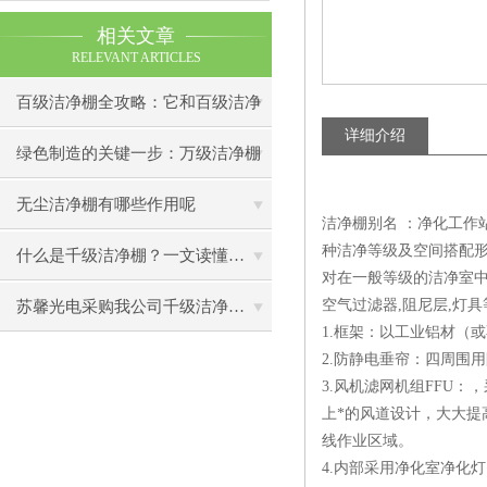
相关文章
RELEVANT ARTICLES
百级洁净棚全攻略：它和百级洁净
详细介绍
室到底有什么区别？
绿色制造的关键一步：万级洁净棚
助力环保型半导体产业发展
无尘洁净棚有哪些作用呢
洁净棚别名 ：净化工作站
种洁净等级及空间搭配形
什么是千级洁净棚？一文读懂其结构特点与局部净化优势
对在一般等级的洁净室中
空气过滤器,阻尼层,灯具
苏馨光电采购我公司千级洁净棚普通工作台一批（7月07日）已顺利交货
1.框架：以工业铝材（
2.防静电垂帘：四周围
3.风机滤网机组FFU
上*的风道设计，大大提
线作业区域。
4.内部采用净化室净化