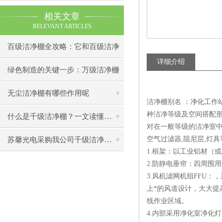
相关文章
RELEVANT ARTICLES
百级洁净棚全攻略：它和百级洁净
详细介绍
室到底有什么区别？
绿色制造的关键一步：万级洁净棚
助力环保型半导体产业发展
无尘洁净棚有哪些作用呢
洁净棚别名 ：净化工作站
种洁净等级及空间搭配形
什么是千级洁净棚？一文读懂其结构特点与局部净化优势
对在一般等级的洁净室中
空气过滤器,阻尼层,灯具
苏馨光电采购我公司千级洁净棚普通工作台一批（7月07日）已顺利交货
1.框架：以工业铝材（
2.防静电垂帘：四周围
3.风机滤网机组FFU
上*的风道设计，大大提
线作业区域。
4.内部采用净化室净化