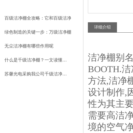
相关文章
RELEVANT ARTICLES
百级洁净棚全攻略：它和百级洁净
详细介绍
室到底有什么区别？
绿色制造的关键一步：万级洁净棚
助力环保型半导体产业发展
无尘洁净棚有哪些作用呢
洁净棚别名
什么是千级洁净棚？一文读懂其结构特点与局部净化优势
BOOTH
苏馨光电采购我公司千级洁净棚普通工作台一批（7月07日）已顺利交货
方法,洁净
设计制作,
性为其主要
需要高洁净
境的空气净