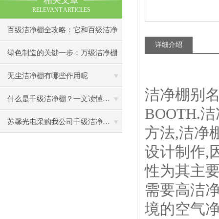
相关文章
RELEVANT ARTICLES
百级洁净棚全攻略：它和百级洁净
详细介绍
室到底有什么区别？
绿色制造的关键一步：万级洁净棚
助力环保型半导体产业发展
无尘洁净棚有哪些作用呢
洁净棚别名
什么是千级洁净棚？一文读懂其结构特点与局部净化优势
BOOTH
苏馨光电采购我公司千级洁净棚普通工作台一批（7月07日）已顺利交货
方法,洁净
设计制作,
性为其主要
需要高洁净
境的空气净