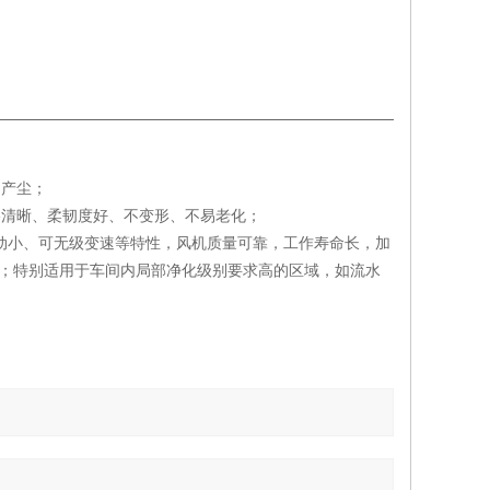
不产尘；
格清晰、柔韧度好、不变形、不易老化；
、震动小、可无级变速等特性，风机质量可靠，工作寿命长，加
K级；特别适用于车间内局部净化级别要求高的区域，如流水