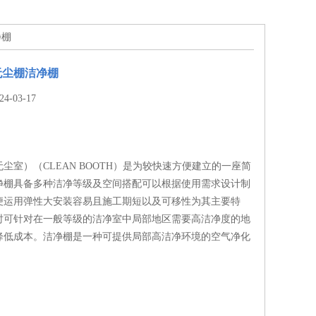
净棚
无尘棚洁净棚
-03-17
尘室）（CLEAN BOOTH）是为较快速方便建立的一座简
净棚具备多种洁净等级及空间搭配可以根据使用需求设计制
便运用弹性大安装容易且施工期短以及可移性为其主要特
时可针对在一般等级的洁净室中局部地区需要高洁净度的地
降低成本。洁净棚是一种可提供局部高洁净环境的空气净化