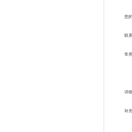
您
联
常
详
补