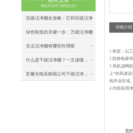
相关文章
RELEVANT ARTICLES
百级洁净棚全攻略：它和百级洁净
详细介绍
室到底有什么区别？
绿色制造的关键一步：万级洁净棚
助力环保型半导体产业发展
无尘洁净棚有哪些作用呢
1.框架：
2.防静电
什么是千级洁净棚？一文读懂其结构特点与局部净化优势
3.风机滤网
上*的风道设
苏馨光电采购我公司千级洁净棚普通工作台一批（7月07日）已顺利交货
线作业区域
4.内部采用
您