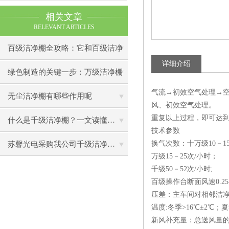
相关文章
RELEVANT ARTICLES
百级洁净棚全攻略：它和百级洁净
详细介绍
室到底有什么区别？
绿色制造的关键一步：万级洁净棚
气流→初效空气处理→空
助力环保型半导体产业发展
无尘洁净棚有哪些作用呢
风、初效空气处理。
重复以上过程，即可达
什么是千级洁净棚？一文读懂其结构特点与局部净化优势
技术参数
换气次数：十万级10－1
苏馨光电采购我公司千级洁净棚普通工作台一批（7月07日）已顺利交货
万级15－25次/小时；
千级50－52次/小时;
百级操作台断面风速0.25-0
压差：主车间对相邻洁净房
温度:冬季>16℃±2℃；夏
新风补充量：总送风量的2