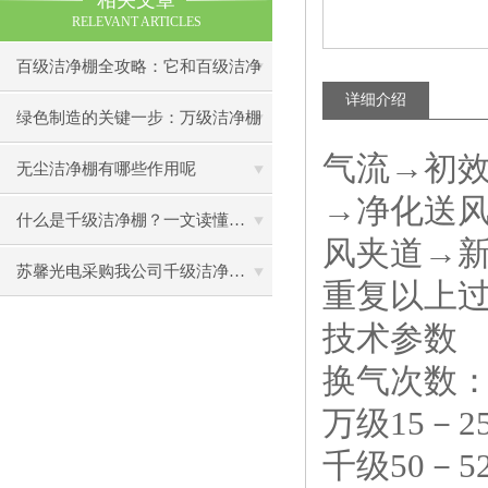
相关文章
RELEVANT ARTICLES
百级洁净棚全攻略：它和百级洁净
详细介绍
室到底有什么区别？
绿色制造的关键一步：万级洁净棚
气流→初
助力环保型半导体产业发展
无尘洁净棚有哪些作用呢
→净化送风
什么是千级洁净棚？一文读懂其结构特点与局部净化优势
风夹道→
苏馨光电采购我公司千级洁净棚普通工作台一批（7月07日）已顺利交货
重复以上
技术参数
换气次数：
万级15－2
千级50－5