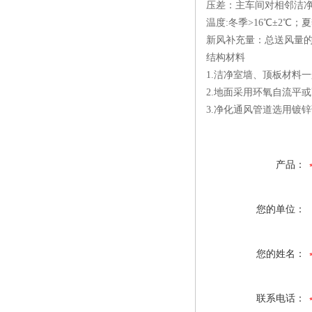
压差：主车间对相邻洁净房
温度:冬季>16℃±2℃；夏
新风补充量：总送风量的2
结构材料
1.洁净室墙、顶板材料
2.地面采用环氧自流平
3.净化通风管道选用镀锌
产品：
您的单位：
您的姓名：
联系电话：