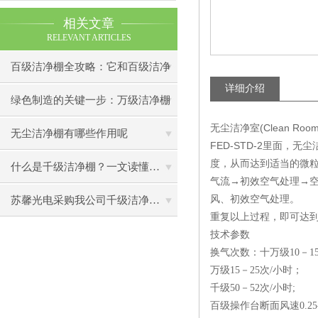
相关文章
RELEVANT ARTICLES
百级洁净棚全攻略：它和百级洁净
详细介绍
室到底有什么区别？
绿色制造的关键一步：万级洁净棚
无尘洁净室(Clean
助力环保型半导体产业发展
无尘洁净棚有哪些作用呢
FED-STD-2里面，无
度，从而达到适当的微
什么是千级洁净棚？一文读懂其结构特点与局部净化优势
气流→初效空气处理→空
风、初效空气处理。
苏馨光电采购我公司千级洁净棚普通工作台一批（7月07日）已顺利交货
重复以上过程，即可达
技术参数
换气次数：十万级10－1
万级15－25次/小时；
千级50－52次/小时;
百级操作台断面风速0.25-0