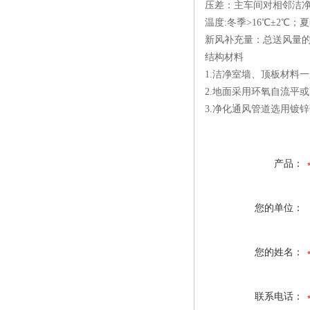
压差：主车间对相邻洁净房
温度:冬季>16℃±2℃；夏
新风补充量：总送风量的2
结构材料
1.洁净室墙、顶板材料
2.地面采用环氧自流平
3.净化通风管道选用镀锌
产品：
您的单位：
您的姓名：
联系电话：