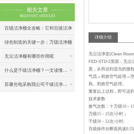
相关文章
RELEVANT ARTICLES
百级洁净棚全攻略：它和百级洁净
详细介绍
室到底有什么区别？
绿色制造的关键一步：万级洁净棚
无尘洁净室(Clean
助力环保型半导体产业发展
无尘洁净棚有哪些作用呢
FED-STD-2里面，无
度，从而达到适当的微
什么是千级洁净棚？一文读懂其结构特点与局部净化优势
气流→初效空气处理→空
风、初效空气处理。
苏馨光电采购我公司千级洁净棚普通工作台一批（7月07日）已顺利交货
重复以上过程，即可达
技术参数
换气次数：十万级10－1
万级15－25次/小时；
千级50－52次/小时;
百级操作台断面风速0.25-0