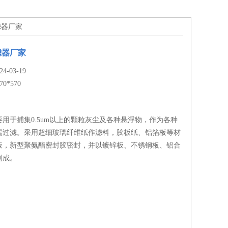
过滤器厂家
滤器厂家
-03-19
70*570
用于捕集0.5um以上的颗粒灰尘及各种悬浮物，作为各种
端过滤。采用超细玻璃纤维纸作滤料，胶板纸、铝箔板等材
板，新型聚氨酯密封胶密封，并以镀锌板、不锈钢板、铝合
制成。