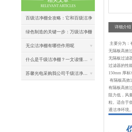
相关文章
RELEVANT ARTICLES
百级洁净棚全攻略：它和百级洁净
详细介绍
室到底有什么区别？
绿色制造的关键一步：万级洁净棚
主要分为：
助力环保型半导体产业发展
无尘洁净棚有哪些作用呢
无隔板高效
无隔板过滤器
什么是千级洁净棚？一文读懂其结构特点与局部净化优势
过滤器的性能
150mm 
苏馨光电采购我公司千级洁净棚普通工作台一批（7月07日）已顺利交货
有隔板高效
有隔板高效
阻力低，风
粒。适合于
通洁净环境