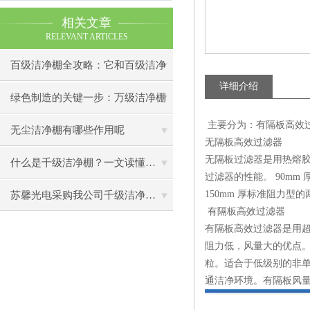
相关文章
RELEVANT ARTICLES
百级洁净棚全攻略：它和百级洁净
详细介绍
室到底有什么区别？
绿色制造的关键一步：万级洁净棚
主要分为：有隔板高效
助力环保型半导体产业发展
无尘洁净棚有哪些作用呢
无隔板高效过滤器
无隔板过滤器是用热熔胶
什么是千级洁净棚？一文读懂其结构特点与局部净化优势
过滤器的性能。 90mm 
150mm 厚标准阻力
苏馨光电采购我公司千级洁净棚普通工作台一批（7月07日）已顺利交货
有隔板高效过滤器
有隔板高效过滤器是用
阻力低，风量大的优点
粒。适合于低级别的非
通洁净环境。有隔板风量