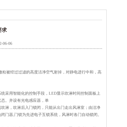
要求
2-06-06
微粒被经过过滤的高度洁净空气射掉，对静电进行中和，高
采用智能化的控制手段，LED显示吹淋时间控制面板上
状态。并设有光电感应器，单
吹淋，吹淋后入门锁闭，只能从出门走出风淋室；由洁净
闭门器,门锁为先进电子互锁系统，风淋时各门自动锁闭。