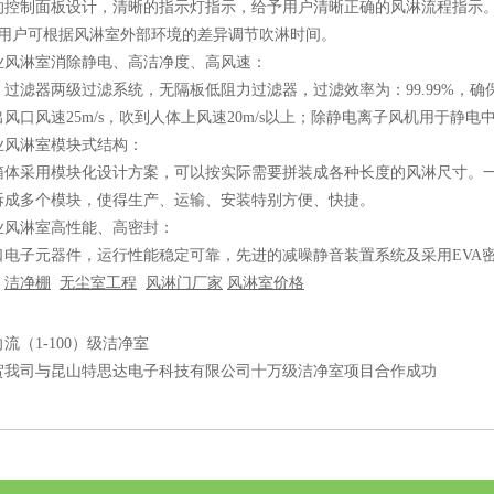
制面板设计，清晰的指示灯指示，给予用户清晰正确的风淋流程指示。软
可调,用户可根据风淋室外部环境的差异调节吹淋时间。
淋室消除静电、高洁净度、高风速：
滤器两级过滤系统，无隔板低阻力过滤器，过滤效率为：99.99%，确
风口风速25m/s，吹到人体上风速20m/s以上；除静电离子风机用于静电
风淋室模块式结构：
采用模块化设计方案，可以按实际需要拼装成各种长度的风淋尺寸。一
拆成多个模块，使得生产、运输、安装特别方便、快捷。
淋室高性能、高密封：
子元器件，运行性能稳定可靠，先进的减噪静音装置系统及采用EVA
：
洁净棚
无尘室工程
风淋门厂家
风淋室价格
流（1-100）级洁净室
贺我司与昆山特思达电子科技有限公司十万级洁净室项目合作成功