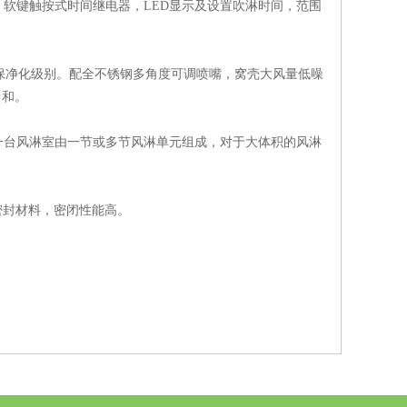
键触按式时间继电器，LED显示及设置吹淋时间，范围
保净化级别。配全不锈钢多角度可调喷嘴，窝壳大风量低噪
中和。
台风淋室由一节或多节风淋单元组成，对于大体积的风淋
密封材料，密闭性能高。