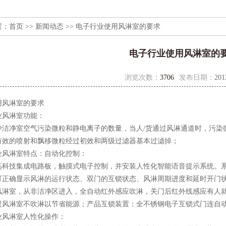
置：
首页
>>
新闻动态
>> 电子行业使用风淋室的要求
电子行业使用风淋室的
浏览次数：
3706
发布日期：
201
用风淋室的要求
风淋室功能：
净室空气污染微粒和静电离子的数量，当人/货通过风淋通道时，污染
有效的喷射和飘移微粒经过初效和两级过滤器基本过滤掉；
淋室特点：自动化控制：
技集成电路板，触摸式电子控制，并安装人性化智能语音提示系统。系统
屏可正确显示风淋的运行状态、双门的互锁状态、风淋周期进度和延时开门
室，从非洁净区进入，全自动红外感应吹淋，关门后红外线感应有人就
过风淋室不吹淋以节省能源；产品互锁装置：全不锈钢电子互锁式门连自动
风淋室人性化操作：