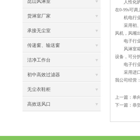
昆山风淋室
人性化的控
在0-99s
货淋室厂家
机电行业风
采用初、过
承接无尘室
风机，风嘴出
电子行业
传递窗、输送窗
风淋室箱体
设备，可分
洁净工作台
电子行业风
采用进口电
初中高效过滤器
我公司经营
无尘衣鞋柜
上一篇：
单向
高效送风口
下一篇：
恭