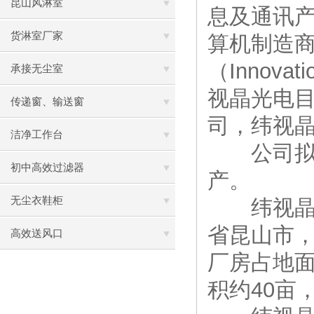
昆山风淋室
息及通讯
货淋室厂家
算机制造商
（Innova
承接无尘室
视晶光电
传递窗、输送窗
司，纬视晶
洁净工作台
公司拟在
初中高效过滤器
产。
无尘衣鞋柜
纬视晶光
省昆山市，
高效送风口
厂房占地面
积约40亩