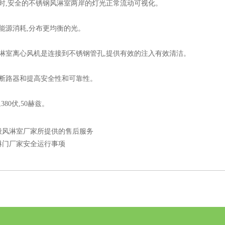
时,安全的
不锈钢风淋室
两岸的灯光正常流动可视化。
能源消耗,分布更均衡的光。
淋室
离心风机是连接到不锈钢管孔,提供有效的注入有效清洁。
路断路器和提高安全性和可靠性。
,380伏,50赫兹。
般风淋室厂家所提供的售后服务
淋门厂家安全运行事项