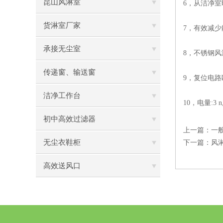
昆山风淋室
6，从洁净室
货淋室厂家
7，有效减少
承接无尘室
8，
不锈钢风
传递窗、输送窗
9，复位电
洁净工作台
10，电量:3 n
初中高效过滤器
上一篇：
一
无尘衣鞋柜
下一篇：
风
高效送风口