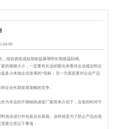
划
6-04-08
光，很容易造成短期效益暴增而长期效益枯竭。
厂家的规模大小，一定要有长远的眼光来看待企业规划和企
益多少来做企业发展的*指标；另一方面是要对企业产品
量和企业长期发展策略的竞争。
化作为专业的不锈钢风淋室厂家简单介绍下，在装卸时对于
塑料泡沫进行外包装后在装箱。这样就是为了防止产品在装
还需要注意以下事项：