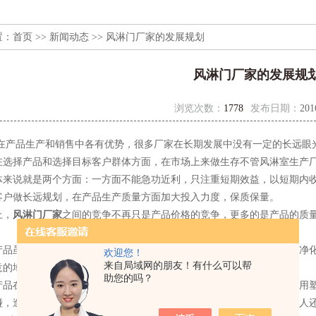
置：
首页
>>
新闻动态
>> 风淋门厂家的发展规划
风淋门厂家的发展规
浏览次数：
1778
发布日期：
201
在产品生产和销售中各有优势，很多厂家在长期发展中没有一定的长远眼
在选择产品和选择目标客户群体方面，在市场上来做生存不管风淋室生产
体来说就是两个方面：一方面不能急功近利，只注重短期效益，以短期内收
客户做长远规划，在产品生产质量方面加大投入力度，保质保量。
上，
风淋门厂家
之间的竞争不再只是产品价格的竞争，更多的是产品的质
产品虽然不属于易碎物品，但是在装卸的过程中也是需要注意的。同鑫净
欢迎您！
来自局域网的朋友！有什么可以帮
意的地方，这样也可以避免造成不必要的损坏。
助您的吗？
产品在生产调试完不锈钢风淋室后，会对产品进行包装处理，通常会采用
碰，造成产品变形或者性能受损。不过在进行严密的包装后，装卸时工人