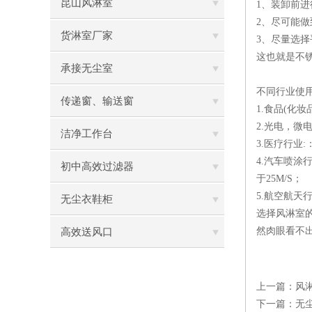
昆山风淋室
1、装卸前
2、尽可能
货淋室厂家
3、尽量选
这也就是不
承接无尘室
不同行业使
传递窗、输送窗
1.食品(化
2.光电，微
洁净工作台
3.医疗行业
4.汽车喷
初中高效过滤器
于25M/S；
5.航空航天
无尘衣鞋柜
选择风淋室的
然肉眼看不
高效送风口
上一篇：
风
下一篇：
无